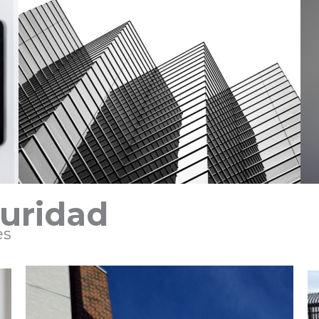
guridad
es