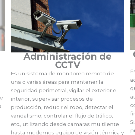
Administración de
CCTV
E
Es un sistema de monitoreo remoto de
a
una o varias áreas para mantener la
q
seguridad perimetral, vigilar el exterior e
a
de
interior, supervisar procesos de
c
s
producción, reducir el robo, detectar el
f
e
vandalismo, controlar el flujo de tráfico,
S
etc., utilizando desde cámaras multilente
p
hasta modernos equipo de visión térmica y